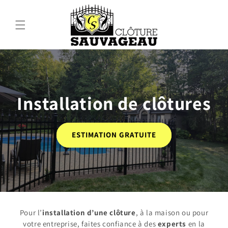
et passer
au
contenu
Installation de clôtures
ESTIMATION GRATUITE
Pour l’
installation d’une clôture
, à la maison ou pour
votre entreprise, faites confiance à des
experts
en la