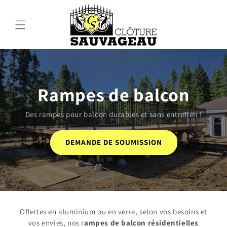
et passer
au
contenu
Rampes de balcon
Des rampes pour balcon durables et sans entretien !
DEMANDE DE SOUMISSION
Offertes en aluminium ou en verre, selon vos besoins et
vos envies, nos r
ampes de balcon résidentielles